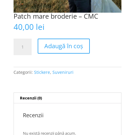
Patch mare broderie – CMC
40,00
lei
Cantitate
Adaugă în coș
Patch
mare
broderie
-
Categorii:
Stickere
,
Suveniruri
CMC
Recenzii (0)
Recenzii
Nu există recenzii până acum.