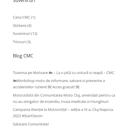
Suveniruri
1
Cana CMC
1
produs
4
Stickere
4
produse
12
Suveniruri
12
produse
3
Tricouri
3
produse
Blog CMC
Toamna pe Motoare 🏍️ – La o pită cu untură si ceapă – CMC
🏍️Workshop moto de informare, salvare si prevenire a
accidentelor rutiere! 🆓 Acces gratuit! 🆓
Motociclistii din Comunitatea Moto Cluj, amendati pentru ca
nu au stingator de incendiu, trusa medicala si triunghiuri.
Campania Atenție la Motocicliști – ediția a IX-a, Cluj-Napoca,
2022 #StartSezon
Salutare Comunitate!