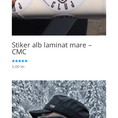
Stiker alb laminat mare –
CMC
5,00
lei
Evaluat la
5.00
din 5