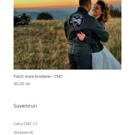
Patch mare broderie – CMC
40,00
lei
Suveniruri
1
Cana CMC
1
produs
4
Stickere
4