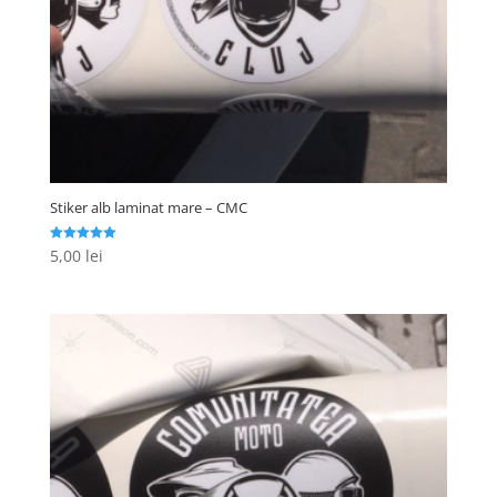
Stiker alb laminat mare – CMC
5,00
lei
Evaluat la
5.00
din 5