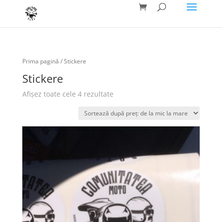
Prima pagină
/ Stickere
Stickere
Afișez toate cele 4 rezultate