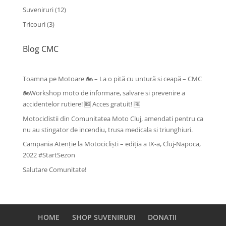
produse
12
Suveniruri
12
produse
3
Tricouri
3
produse
Blog CMC
Toamna pe Motoare 🏍️ – La o pită cu untură si ceapă – CMC
🏍️Workshop moto de informare, salvare si prevenire a
accidentelor rutiere! 🆓 Acces gratuit! 🆓
Motociclistii din Comunitatea Moto Cluj, amendati pentru ca
nu au stingator de incendiu, trusa medicala si triunghiuri.
Campania Atenție la Motocicliști – ediția a IX-a, Cluj-Napoca,
2022 #StartSezon
Salutare Comunitate!
HOME
SHOP SUVENIRURI
DONATII